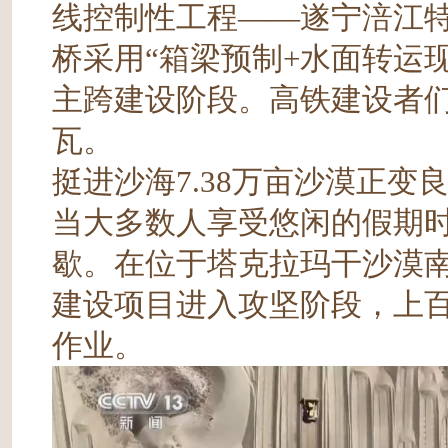
线控制性工程——遂宁涪江
桥采用“箱梁预制+水面转运
主跨建设阶段。高铁建设者
瓦。
挺进沙海7.38万亩沙漠正变
当大多数人享受悠闲的假期
歇。在位于塔克拉玛干沙漠南
建设项目进入攻坚阶段，上
作业。