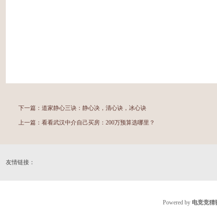
下一篇：
道家静心三诀：静心决，清心诀，冰心诀
上一篇：
看看武汉中介自己买房：200万预算选哪里？
友情链接：
Powered by
电竞竞猜