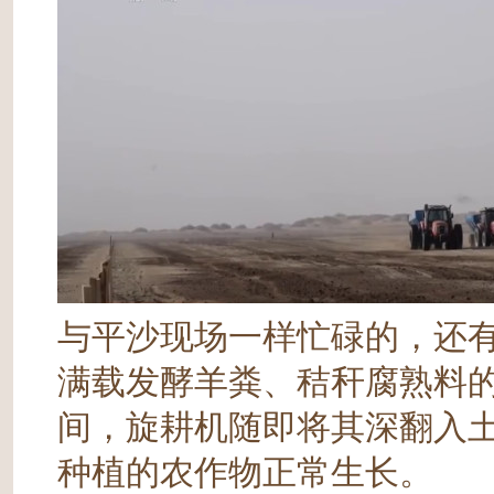
与平沙现场一样忙碌的，还
满载发酵羊粪、秸秆腐熟料
间，旋耕机随即将其深翻入
种植的农作物正常生长。